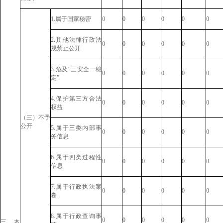
1.属于国家秘密
0
0
0
0
0
0
2.其他法律行政法
0
0
0
0
0
0
规禁止公开
3.危及“三安全一稳
0
0
0
0
0
0
定”
4.保护第三方合法
0
0
0
0
0
0
权益
（三）不予
公开
5.属于三类内部事
0
0
0
0
0
0
务信息
6.属于四类过程性
0
0
0
0
0
0
信息
7.属于行政执法案
0
0
0
0
0
0
卷
8.属于行政查询事
0
0
0
0
0
0
三、本