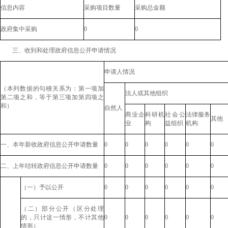
信息内容
采购项目数量
采购总金额
政府集中采购
0
0
三、收到和处理政府信息公开申请情况
申请人情况
（本列数据的勾稽关系为：第一项加
法人或其他组织
第二项之和，等于第三项加第四项之
和）
自然人
商业企
科研机
社会公
法律服务
其他
业
构
益组织
机构
一、本年新收政府信息公开申请数量
0
0
0
0
0
0
二、上年结转政府信息公开申请数量
0
0
0
0
0
0
（一）予以公开
0
0
0
0
0
0
（二）部分公开（区分处理
的，只计这一情形，不计其他
0
0
0
0
0
0
情形）