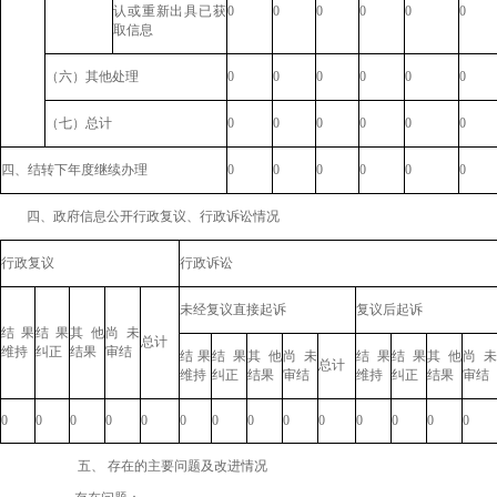
认或重新出具已获
0
0
0
0
0
0
取信息
（六）其他处理
0
0
0
0
0
0
（七）总计
0
0
0
0
0
0
四、结转下年度继续办理
0
0
0
0
0
0
四、政府信息公开行政复议、行政诉讼情况
行政复议
行政诉讼
未经复议直接起诉
复议后起诉
结果
结果
其他
尚未
总计
维持
纠正
结果
审结
结果
结果
其他
尚未
结果
结果
其他
尚未
总计
维持
纠正
结果
审结
维持
纠正
结果
审结
0
0
0
0
0
0
0
0
0
0
0
0
0
0
五、
存在的主要问题及改进情况