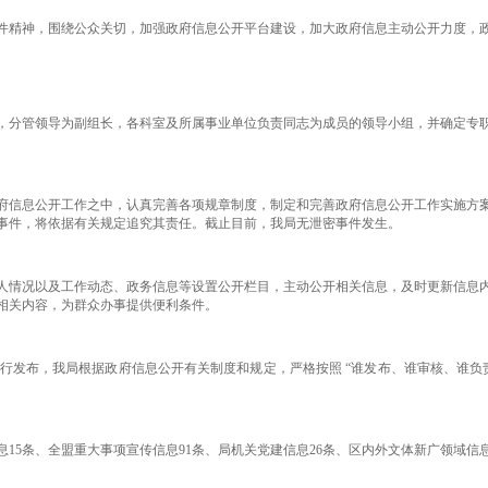
件精神，围绕公众关切，加强政府信息公开平台建设，加大政府信息主动公开力度，
分管领导为副组长，各科室及所属事业单位负责同志为成员的领导小组，并确定专职
信息公开工作之中，认真完善各项规章制度，制定和完善政府信息公开工作实施方案
事件，将依据有关规定追究其责任。截止目前，我局无泄密事件发生。
情况以及工作动态、政务信息等设置公开栏目，主动公开相关信息，及时更新信息内
相关内容，为群众办事提供便利条件。
布，我局根据政府信息公开有关制度和规定，严格按照 “谁发布、谁审核、谁负责
息15条、全盟重大事项宣传信息91条、局机关党建信息26条、区内外文体新广领域信息