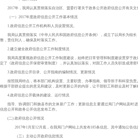
2017年，我局认真贯彻落实自治区、盟委行署关于政务公开政府信息公开有关文
（一）2017年度政府信息公开工作基本情况
1.政府信息公开工作机构和人员设置情况。
我局认真贯彻落实《中华人民共和国政府信息公开条例》，成立了以局长为组长，
整，责任到人，确保及时落实工作。
2.建立健全政府信息公开工作制度情况
我局高度重视政府信息公开工作制度建设，始终把日常管理和制度建设贯穿于政府
定了《政府信息公开保密审查制度》，并认真加以落实，对因工作人员失职造成泄密
3.政府信息公开目录、公开指南的编制情况、更新情况
按照我局特点，将本部门机构设置、主要职责、办事指南、领导班子和科室负责人
根据干部群众提出的意见和建议，及时更新公开的内容，让干部职工和群众及时了解
4.政府信息公开载体的建设、运行情况
指导、协调部门和旗县市的文体新广工作；更新信息主要通过局门户网站及时进行发
信息公开和政务公开信息发布工作。
(二) 政府信息公开情况
2017年1月至12月底，在我局门户网站上共发布185条信息。其中通知公告信
（三）主动公开政府信息情况