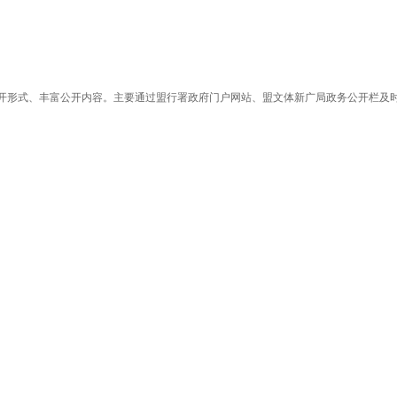
形式、丰富公开内容。主要通过盟行署政府门户网站、盟文体新广局政务公开栏及