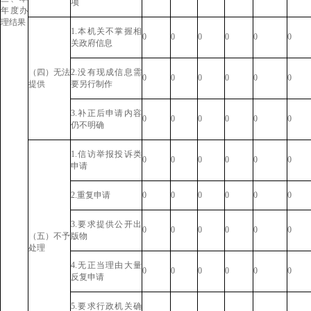
项
年度办
理结果
1.本机关不掌握相
0
0
0
0
0
0
关政府信息
（四）无法
2.没有现成信息需
0
0
0
0
0
0
提供
要另行制作
3.补正后申请内容
0
0
0
0
0
0
仍不明确
1.信访举报投诉类
0
0
0
0
0
0
申请
2.重复申请
0
0
0
0
0
0
3.要求提供公开出
0
0
0
0
0
0
（五）不予
版物
处理
4.无正当理由大量
0
0
0
0
0
0
反复申请
5.要求行政机关确