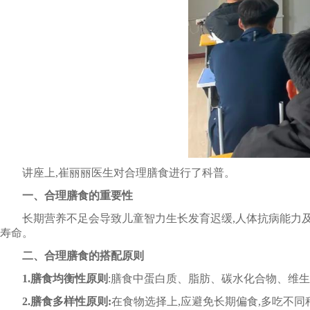
讲座上,崔丽丽医生对合理膳食进行了科普。
一、合理膳食的重要性
长期营养不足会导致儿童智力生长发育迟缓,人体抗病能力及劳
寿命。
二、合理膳食的搭配原则
1.膳食均衡性原则
:膳食中蛋白质、脂肪、碳水化合物、维
2.膳食多样性原则:
在食物选择上,应避免长期偏食,多吃不