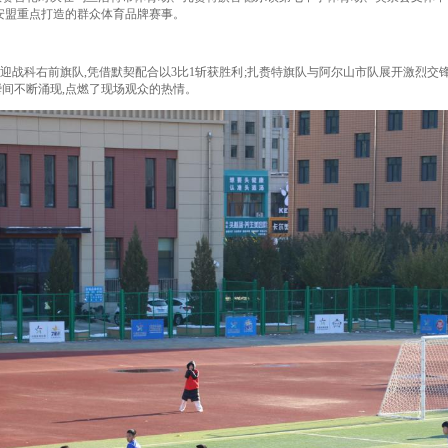
兴安盟重点打造的群众体育品牌赛事。
右前旗队,凭借默契配合以3比1斩获胜利;扎赉特旗队与阿尔山市队展开激烈交锋,最
瞬间不断涌现,点燃了现场观众的热情。