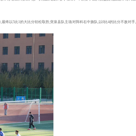
终以5比1的大比分轻松取胜;突泉县队主场对阵科右中旗队,以0比4的比分不敌对手,