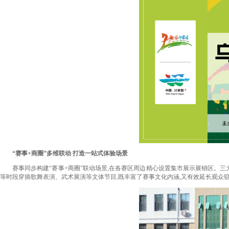
“赛事+商圈”多维联动 打造一站式体验场景
赛事同步构建“赛事+商圈”联动场景,在各赛区周边精心设置集市展示展销区。三大
等时段穿插歌舞表演、武术展演等文体节目,既丰富了赛事文化内涵,又有效延长观众驻