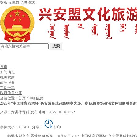
登录
无障碍
长者模式
搜索
首页
新闻动态
机关党建
政务服务
互动交流
政府信息公开
当前位置：
首页
/
详细信息
2025年“中国体育彩票杯”兴安盟足球超级联赛火热开赛 绿茵赛场激活文体旅商融合
来源：竞训体育科
发布时间：2025-10-19 08:52
字体大小：
A+
A
A-
分享：
打印
畅游多彩兴安,逐梦绿茵赛场。10月18日,2025“中国体育彩票杯”兴安盟