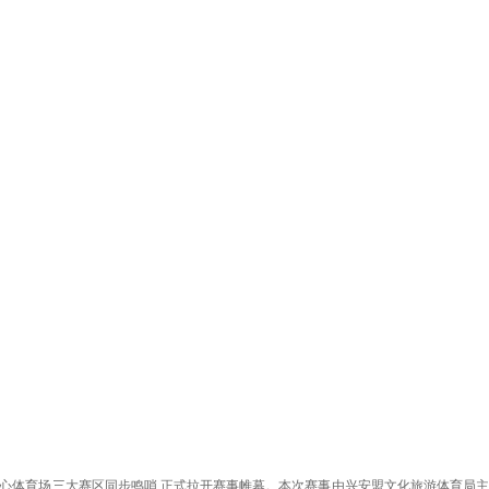
中心体育场三大赛区同步鸣哨,正式拉开赛事帷幕。
本次赛事由兴安盟文化旅游体育局