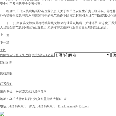
安全生产及消防安全专项检查。
检查中,工作人员现场听取各企业负责人关于本单位安全生产责任制落实、隐患排查
扑救等安全应急演练,对演练过程中的规范操作予以肯定,同时针对细节问题提出优化
下一步,突泉县文旅体局将持续聚焦文旅体行业重点场所、关键环节,常态化开展安
人员安全防范意识和应急处置能力,坚决守好文旅体行业高质量发展的安全底线。
上一篇
下一篇
关闭
内蒙古自治区人民政府
兴安盟行政公署
网站地图
网站声明
联系我们
主办单位：兴安盟文化旅游体育局
地址：乌兰浩特市铁西北路兴安盟党政大楼601室
电话: 0482-8268661 传真: 0482-8268601 Email: xamwtj@126.com