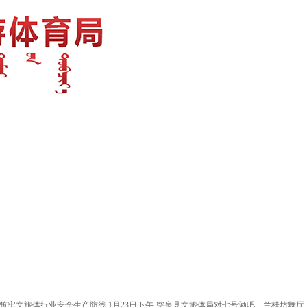
筑牢文旅体行业安全生产防线,1月23日下午,突泉县文旅体局对七号酒吧、兰桂坊舞