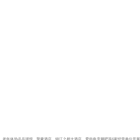
厅、老年体协乒乓球馆、聖豪酒店、锦江之都大酒店、爱尚电竞网吧等6家经营单位开展