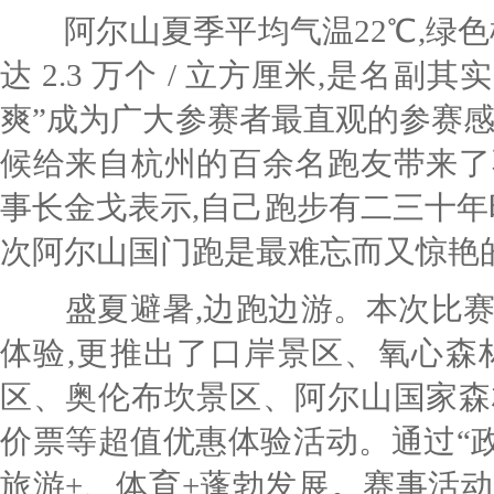
阿尔山夏季平均气温
22℃,绿
达 2.3 万个 / 立方厘米,是名副
爽
”
成为广大参赛者最直观的参赛感
候给来自杭州的百余名跑友带来了
事长金戈表示,
自己
跑步有二三十年
次阿尔山
国门
跑
是最难忘而又惊艳
盛夏避暑,边跑边游。本次比
体验,更
推出了
口岸景区、氧心森
区、奥伦布坎景区、阿尔山国家森
价票
等超值优惠
体验活
动。通过
“
旅游+、体育+蓬勃发展
。赛事活动