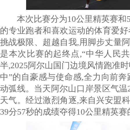
本次比赛分为
10公里精英赛
和
的
专业
跑者
和喜欢
运动
的体育爱好
挑战极限、超越自我,用脚步丈量
是本次比赛的
起终点,
“中华
人民
半,
2025阿尔山国门边境风情跑准
中”的
自豪感与使命感,
全力向前奔
动弧线
。
当天
阿尔山口岸景区气温
天气。经过激烈角逐,来自兴安盟
39分57秒的成绩夺得
10公里精英赛