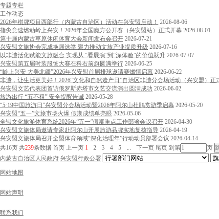
专题专栏
工作动态
2026年棋牌项目西部行（内蒙古自治区）活动在兴安盟启动！
2026-08-06
指尖竞速燃动岭上兴安！2026年全国魔方公开赛（兴安盟站）正式开幕
2026-08-01
第十届内蒙古草原休闲体育大会新闻发布会召开
2026-07-21
兴安盟文旅协会完成换届选举 聚力推动文旅产业提质升级
2026-07-16
以非遗活化赋能文旅融合 实现从 “看展演”到“深体验”的价值跃升
2026-07-07
兴安盟第五届时装服饰大赛在科右前旗圆满举行
2026-06-25
“岭上兴安 大美北疆”2026年兴安盟首届排球邀请赛燃情启幕
2026-06-22
非遗，让生活更美好！2026“文化和自然遗产日”自治区非遗分会场活动（兴安盟）正
兴安盟文艺代表团首访俄罗斯赤塔市文艺交流演出圆满成功
2026-06-02
旅游出行 “五不租” 安全提醒告诫
2026-05-28
“5·19中国旅游日”兴安盟分会场活动暨2026年阿尔山杜鹃赏游季启幕
2026-05-20
兴安盟“五一”文旅市场火爆 假期成绩单亮眼
2026-05-06
全盟文化旅游体育系统2026年“五一”假期重点工作部署会议召开
2026-04-30
兴安盟文旅体局邀请专家赴阿尔山开展旅游品牌实地复核指导
2026-04-19
兴安盟文旅体局召开全盟体育领域“深化治理年”行动动员部署会议
2026-04-14
共16页
共
239
条数据
首页
上一页
1
2
3
4
5
...
下一页
尾页
到第
页
内蒙古自治区人民政府
兴安盟行政公署
网站地图
网站声明
联系我们