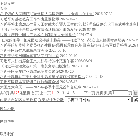
专题专栏
头条
总书记的人民情怀 | “始终同人民同呼吸、共命运、心连心”
2026-07-30
习近平对基础教育工作作出重要指示
2026-07-23
习近平将出席2026世界人工智能大会暨人工智能全球治理高级别会议开幕式并发表主
《习近平关于基层工作方法论述摘编》出版发行
2026-07-06
快讯：庆祝中国共产党成立105周年大会将举行
2026-07-01
“在党的领导下把家园建设得越来越美”——习近平总书记在山东德州考察纪实
2026-0
习近平给新华社老党员张连生回信强调 传承红色基因 在新征程上书写优异答卷
2026-
习近平同缅甸总统敏昂莱会谈
2026-06-16
习近平结束对朝鲜国事访问回到北京
2026-06-10
习近平夫妇出席金正恩夫妇举行的小范围午宴
2026-06-09
《习近平法治文选》第一卷英文版出版发行
2026-06-01
习近平同塞尔维亚总统武契奇会谈
2026-05-26
习近平就推动哲学社会科学高质量发展作出重要指示
2026-05-18
习近平同塔吉克斯坦总统拉赫蒙会谈
2026-05-13
大国之大利天下——2026年春季中国元首外交纪事
2026-05-05
共9页
共
125
条数据
首页
上一页
1
2
3
4
5
...
下一页
尾页
到第
页
内蒙古自治区人民政府
兴安盟行政公署
网站地图
网站声明
联系我们